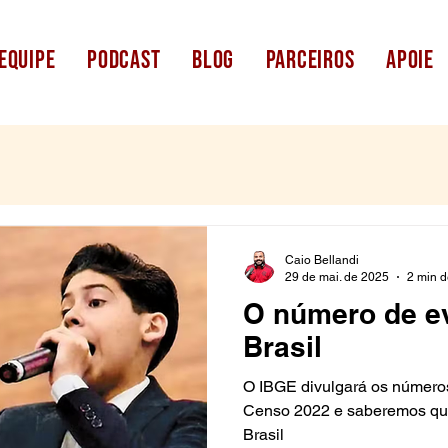
equipe
podcast
blog
parceiros
apoie
Caio Bellandi
29 de mai. de 2025
2 min d
O número de e
Brasil
O IBGE divulgará os números
Censo 2022 e saberemos qua
Brasil