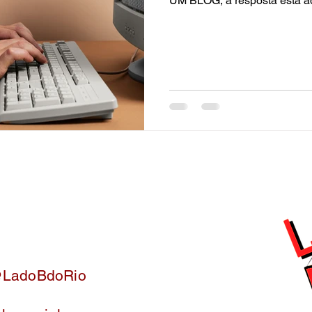
UM BLOG, a resposta está a
@LadoBdoRio