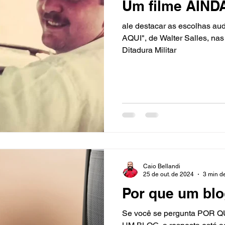
Um filme AINDA
ale destacar as escolhas a
AQUI", de Walter Salles, nas cenas que buscam retratar a
Ditadura Militar
Caio Bellandi
25 de out. de 2024
3 min de
Por que um bl
Se você se pergunta POR 