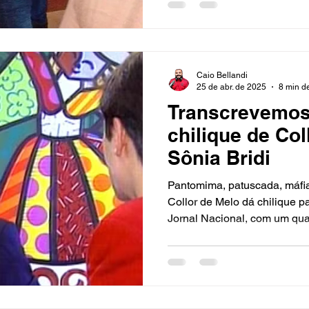
Caio Bellandi
25 de abr. de 2025
8 min de
Transcrevemos 
chilique de Col
Sônia Bridi
Pantomima, patuscada, máfi
Collor de Melo dá chilique p
Jornal Nacional, com um qua
fundo.