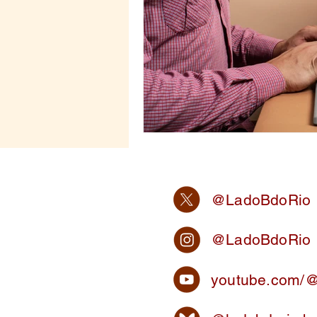
@LadoBdoRio
@LadoBdoRio
youtube.com/