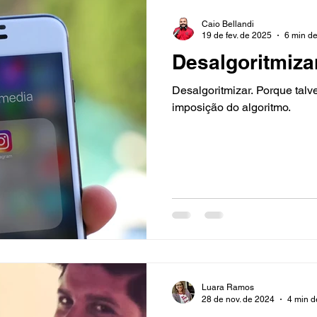
Caio Bellandi
19 de fev. de 2025
6 min de
Desalgoritmiza
Desalgoritmizar. Porque talv
imposição do algoritmo.
Luara Ramos
28 de nov. de 2024
4 min de